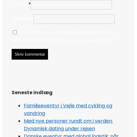
E-mail
*
Websted
Gem mit navn, mail og websted i denne
browser til næste gang jeg kommenterer.
Seneste indlæg
Familieeventyr i Vejle med cykling og
vandring
Mød nye personer rundt om i verden:
Dynamisk dating under rejsen
Danske eventyr med global logistik: når